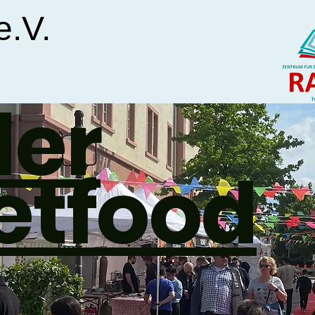
e.V.
ler
etfood