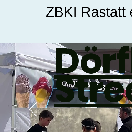
ZBKI Rastatt 
Dörf
Stre