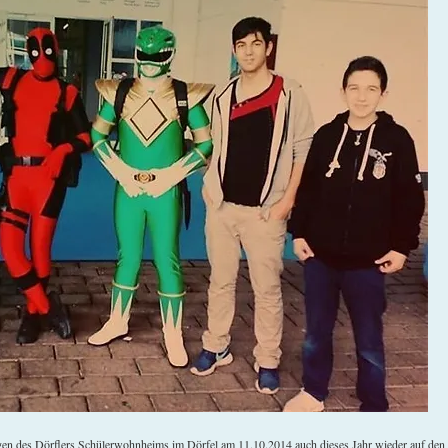
gen des Dörflers Schülerwohnheims im Dörfel am 11.10.2014 auch dieses Jahr wieder auf de